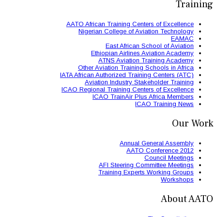
AATO African Train
Nigerian Colle
East 
Ethiopian
ATNS A
Other Aviation
IATA African Authori
Aviation Ind
ICAO Regional Train
ICAO Trai
AFI St
Trainin