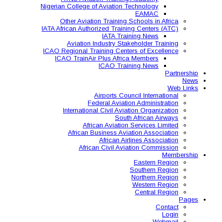
Nigerian College of Aviatio
Other Aviation Traini
IATA African Authorized Tra
IATA T
Aviation Industry S
ICAO Regional Training Ce
ICAO TrainAir Plus Af
ICAO Tr
Airports C
Federal Avia
International Civil A
So
African Aviat
African Business A
African 
African Civil 