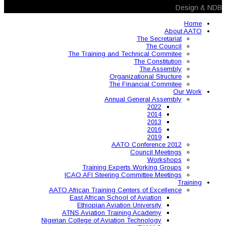
The Training and 
Organ
The 
Annual
AAT
Training Expe
ICAO AFI Steering 
AATO African Training Ce
East African Schoo
Ethiopian Aviati
ATNS Aviation Train
Nigerian College of Aviatio