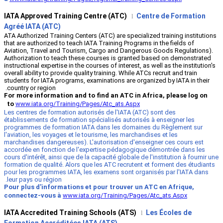
IATA Approved Training Centre (ATC
Agréé IATA (ATC)
ATA Authorized Training Centers (ATC) are 
that are authorized to teach IATA Training
Aviation, Travel and Tourism, Cargo and
Authorization to teach these courses is
instructional expertise in the courses of int
overall ability to provide quality training. 
students for IATA programs, examinations 
country or region.
For more information and to find an A
to
www.iata.org/Training/Pages/Atc_at
Les centres de formation autorisés de l'I
établissements de formation spécialisés 
programmes de formation IATA dans les
l'aviation, les voyages et le tourisme, les
marchandises dangereuses). L'autorisatio
accordée en fonction de l'expertise péd
cours d'intérêt, ainsi que de la capacité gl
formation de qualité. Alors que les ATC r
pour les programmes IATA, les examens s
leur pays ou région.
Pour plus d'informations et pour trou
connectez-vous à
www.iata.org/Traini
IATA Accredited Training Schools (