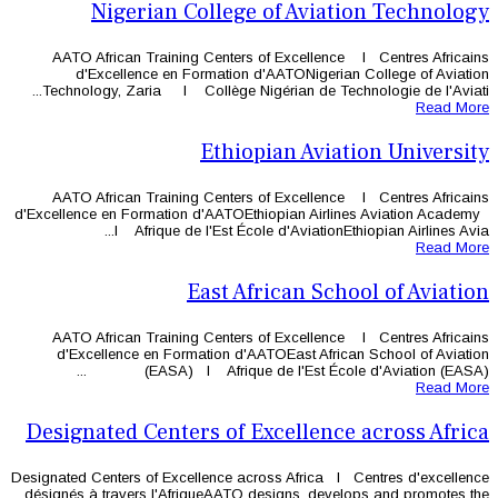
Nigerian College o
AATO African Training Centers of
d'Excellence en Formation d'A
Technology, Zaria l Collège Nigéri
Ethiopi
AATO African Training Centers of
d'Excellence en Formation d'AATOEthi
l Afrique de l'Est École d
East Afri
AATO African Training Centers of
d'Excellence en Formation d'AAT
(EASA) l Afrique de 
Designated Centers of Ex
Designated Centers of Excellence acros
désignés à travers l'AfriqueAATO des