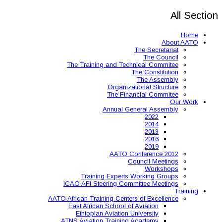
The Training and 
Organ
The 
Annual
AAT
Training Expe
ICAO AFI Steering 
AATO African Training Ce
East African Schoo
Ethiopian Aviati
ATNS Aviation Train