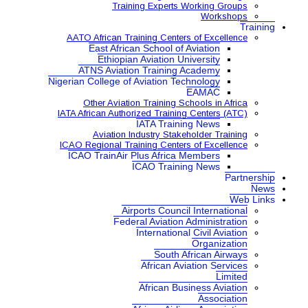
Training Expe
AATO African Training Ce
East African School
Ethiopian Aviatio
ATNS Aviation Train
Nigerian College of Aviatio
Other Aviation Traini
IATA African Authorized Tra
IATA Tr
Aviation Industry S
ICAO Regional Training Ce
ICAO TrainAir Plus Afr
ICAO Tr
Airports Co
Federal Aviat
Internat
Sou
Africa
African