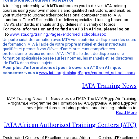
Formation Accréditées IATA (ATS)
A training partnership with IATA authorizes
courses using your own materials and qual
your students to upgrade their professio
standards. The ATS is entitled to deliver 
IATA's standards, manuals and guidelines 
For more information and to find an A
to
www.iata.org/training/Pages/endors
Un partenariat de formation avec IATA vo
de formation IATA à l'aide de votre propre
qualifiés et permet à vos élèves d'améli
professionnelles aux normes IATA. L'ATS a
formation spécialisée basée sur les norme
de l'IATA dans divers sujets.
Pour plus d'informations et pour trou
connectez-vous à
www.iata.org/traini
IATA Training News l Nouvelles de l'
ProgramLe Programme de Formation 
have joined forces to bring pr
IATA African Authorized T
Designated Centers of Excellence acros