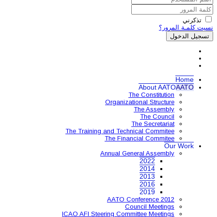
Organ
The Training and 
The 
Annual
AAT
ICAO AFI Steering 