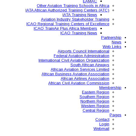
Other Aviation Traini
IATA African Authorized Tra
IATA T
Aviation Industry S
ICAO Regional Training Ce
ICAO TrainAir Plus Af
ICAO Tr
Airports C
Federal Avia
International Civil A
So
African Aviat
African Business A
African 
African Civil 